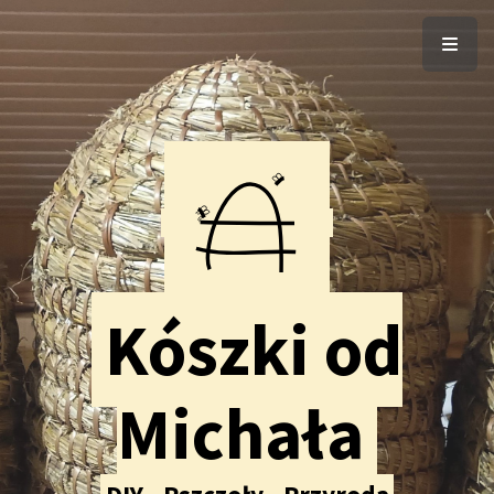
Kószki od
Michała